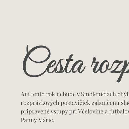
Cesta roz
Ani tento rok nebude v Smoleniciach chýb
rozprávkových postavičiek zakončenú sl
pripravené vstupy pri Včelovine a futba
Panny Márie.