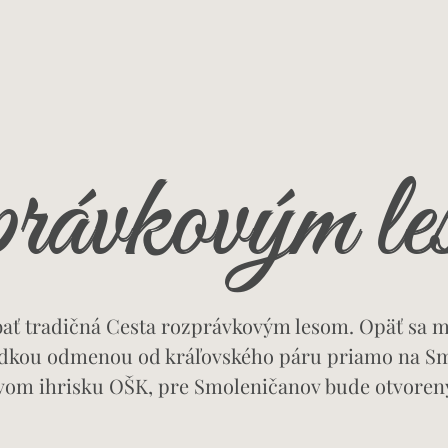
právkovým le
ať tradičná Cesta rozprávkovým lesom. Opäť sa mô
adkou odmenou od kráľovského páru priamo na S
lovom ihrisku OŠK, pre Smoleničanov bude otvoren