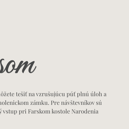
som
žete tešiť na vzrušujúcu púť plnú úloh a
molenickom zámku. Pre návštevníkov sú
ý vstup pri Farskom kostole Narodenia